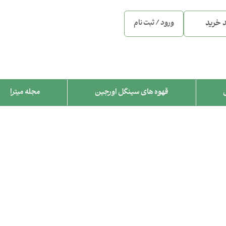
 خرید
ورود / ثبت نام
قهوه های سینگل اورجین
مجله میترا