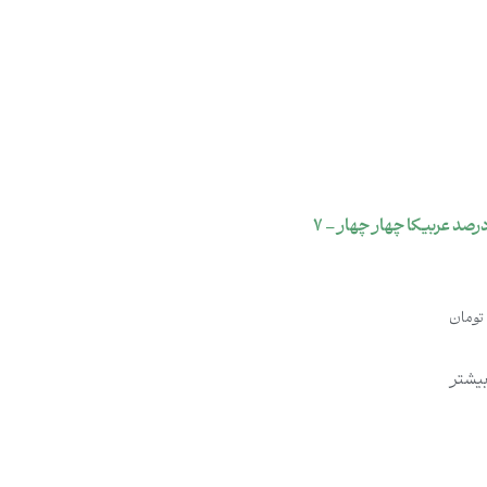
قهوه 100درصد عربیکا چهار چهار – 7
تومان
بیشتر