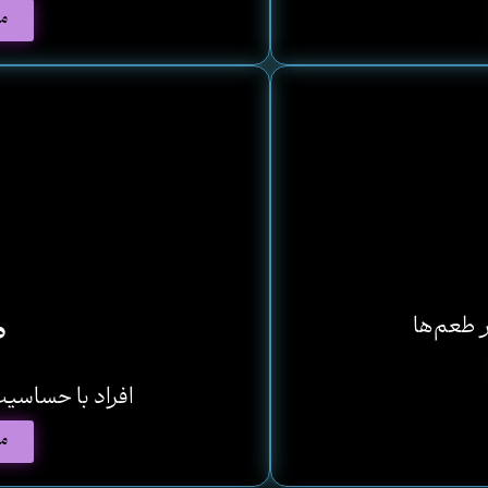
م
ر طعم‌ها
ط
م
افراد با حساسی
م